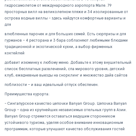
гидросамолетом от международного аэропорта Мале. 79
просторных вилл на великолепном пляже и 34 изолированные от
острова водные виллы – здесь найдутся комфортные варианты и
для
влюбленных парочек и для больших семей. Есть сюрпризы и для
гурманов – 4 ресторана и 3 бара соблазняют любимыми блюдами
традиционной и экзотической кухни, а выбор фирменных
коктейлей
добавит изюминку к любому меню. Добавьте к этому внушительный
список бесплатных развлечений, спа мирового уровня, детский
клуб, ежедневные выезды на снорклинг и множество дайв сайтов
поблизости – и ваш идеальный отпуск обеспечен.
Преимущества курорта:
- Сингапурское качество цепочки Banyan Group. Цепочка Banyan
Group – одна из крупнейших независимых отельных групп в Азии.
Banyan Group стремится оставаться ведущим сторонником
устойчивого туризма, уделяя особое внимание инновационным
программам, которые улучшают качество обслуживания гостей