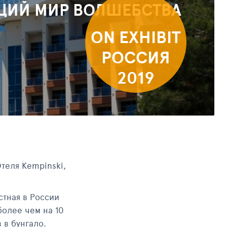
ЮЩИЙ МИР ВОЛШЕБСТВА
ON EXHIBIT
РОССИЯ
2019
Отеля Kempinski,
тная в России
более чем на 10
 в бунгало.