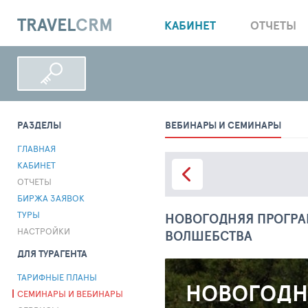
TRAVEL
CRM
КАБИНЕТ
ОТЧЕТЫ
РАЗДЕЛЫ
ВЕБИНАРЫ И СЕМИНАРЫ
ГЛАВНАЯ
КАБИНЕТ
ОТЧЕТЫ
БИРЖА ЗАЯВОК
ТУРЫ
НОВОГОДНЯЯ ПРОГРАМ
НАСТРОЙКИ
ВОЛШЕБСТВА
ДЛЯ ТУРАГЕНТА
ТАРИФНЫЕ ПЛАНЫ
НОВОГОДНЯ
СЕМИНАРЫ И ВЕБИНАРЫ