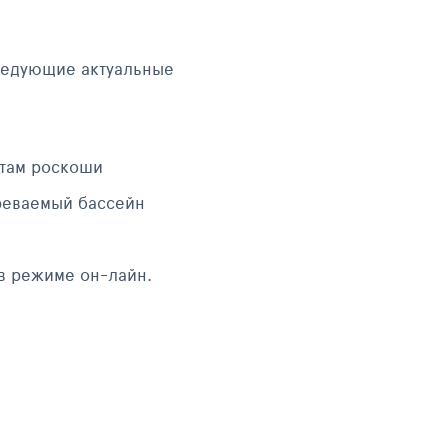
следующие актуальные
ртам роскоши
греваемый бассейн
 в режиме он-лайн.